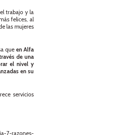
el trabajo y la
ás felices, al
 de las mujeres
sa que
en Alfa
través de una
ar el nivel y
anzadas en su
ece servicios
ia-7-razones-