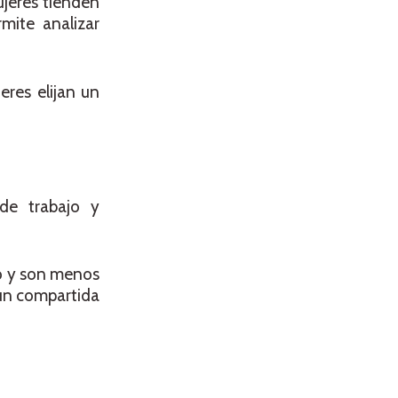
ujeres tienden
mite analizar
eres elijan un
de trabajo y
jo y son menos
mún compartida