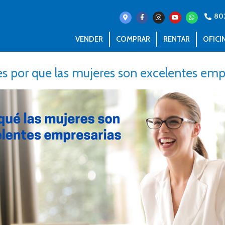
80
VENDER
COMPRAR
RENTAR
OFICI
es por que las mujeres son excelentes emp