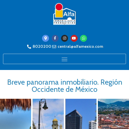
8020200
central@alfamexico.com
Breve panorama inmobiliario. Región
Occidente de México