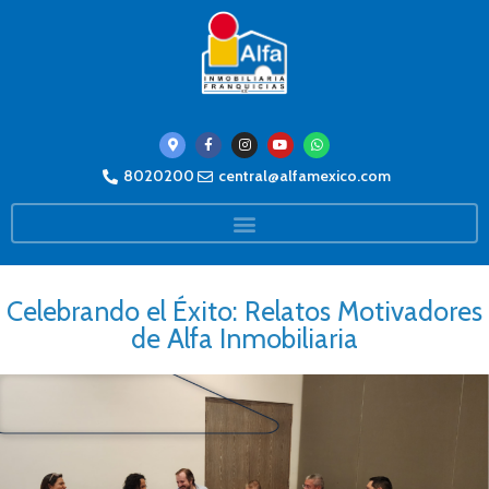
8020200
central@alfamexico.com
Celebrando el Éxito: Relatos Motivadores
de Alfa Inmobiliaria