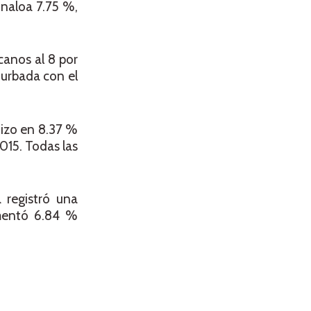
inaloa 7.75 %,
canos al 8 por
nurbada con el
hizo en 8.37 %
015. Todas las
 registró una
mentó 6.84 %