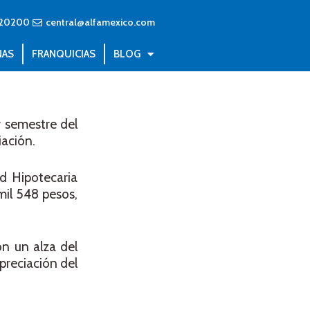
20200
central@alfamexico.com
NAS
FRANQUICIAS
BLOG
r semestre del
iación.
d Hipotecaria
mil 548 pesos,
n un alza del
reciación del