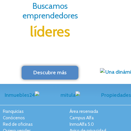
Buscamos
emprendedores
líderes
Descubre más
Franquicias
Área reservada
Conócenos
Campus Alfa
Red de oficinas
InmoAlfa 5.0
Quiero vender
Aviso de privacidad