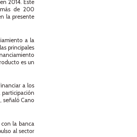
 en 2014. Este
 a más de 200
en la presente
iamiento a la
as principales
inanciamiento
producto es un
inanciar a los
 participación
o, señaló Cano
 con la banca
lso al sector