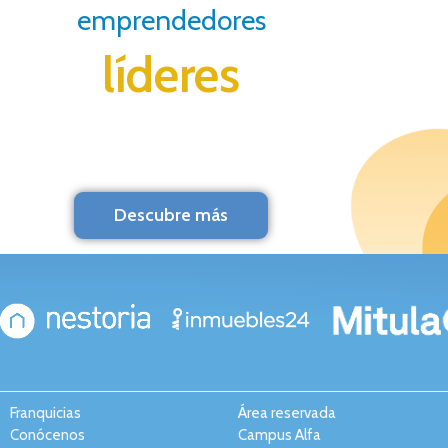
emprendedores
líderes
Descubre más
Franquicias
Área reservada
Conócenos
Campus Alfa