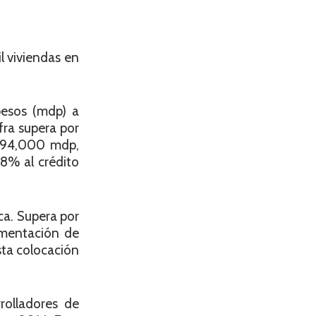
l viviendas en
pesos (mdp) a
fra supera por
s 94,000 mdp,
8% al crédito
ca. Supera por
ementación de
sta colocación
rolladores de