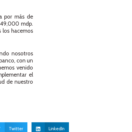
ca por más de
e 49,000 mdp.
s los hacemos
ando nosotros
 banco, con un
 hemos venido
mplementar el
tud de nuestro
Twitter
LinkedIn