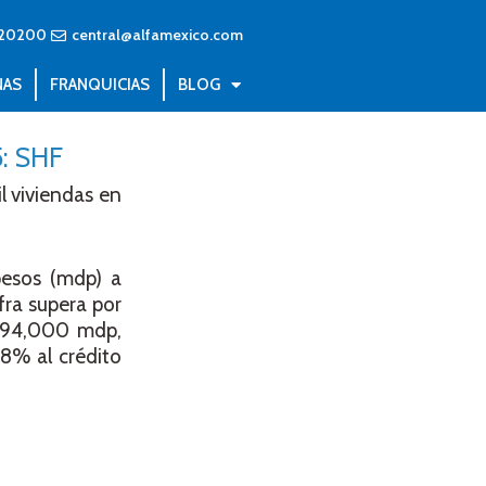
20200
central@alfamexico.com
NAS
FRANQUICIAS
BLOG
5: SHF
l viviendas en
pesos (mdp) a
fra supera por
s 94,000 mdp,
8% al crédito