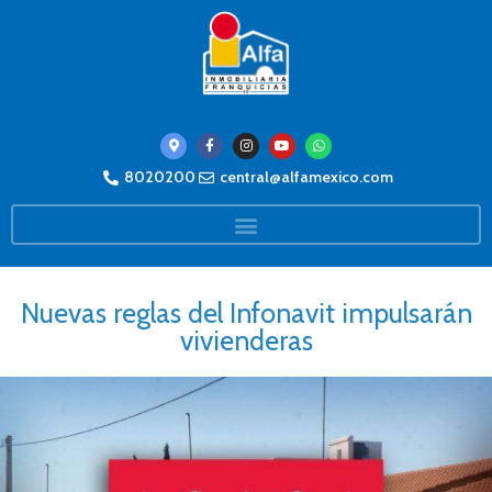
8020200
central@alfamexico.com
Nuevas reglas del Infonavit impulsarán
vivienderas