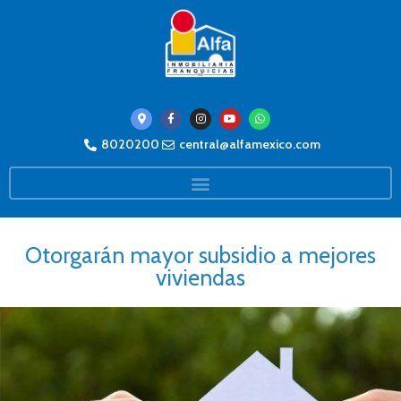
8020200
central@alfamexico.com
Otorgarán mayor subsidio a mejores
viviendas