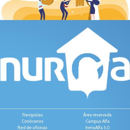
Franquicias
Área reservada
Conócenos
Campus Alfa
Red de oficinas
InmoAlfa 5.0