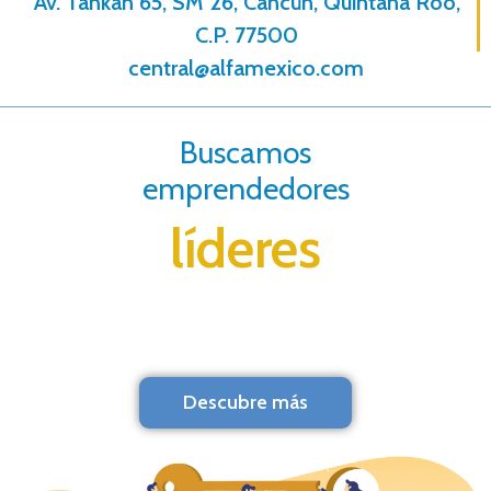
Av. Tankah 65, SM 26, Cancún, Quintana Roo,
C.P. 77500
central@alfamexico.com
Buscamos
emprendedores
líderes
Descubre más