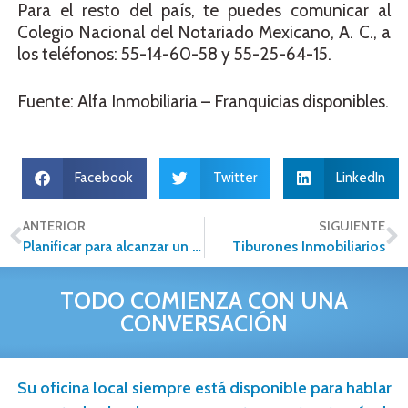
Para el resto del país, te puedes comunicar al
Colegio Nacional del Notariado Mexicano, A. C., a
los teléfonos: 55-14-60-58 y 55-25-64-15.
Fuente: Alfa Inmobiliaria – Franquicias disponibles.
Facebook
Twitter
LinkedIn
ANTERIOR
SIGUIENTE
Planificar para alcanzar un objetivo
Tiburones Inmobiliarios
TODO COMIENZA CON UNA
CONVERSACIÓN
Su oficina local siempre está disponible para hablar